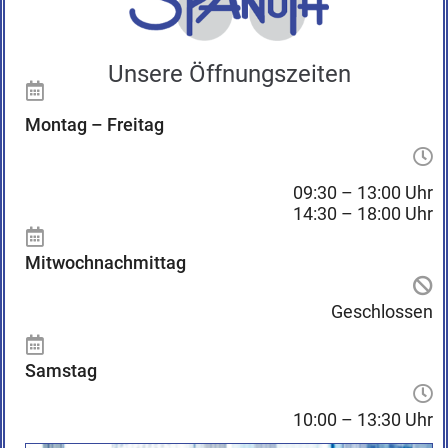
Wer die Wahl hat, hat die …
Unsere Öffnungszeiten
Brillengestelle von namhaften Herstellern stehen Ihnen
in großer Auswahl zur Verfügung.
Montag – Freitag
Wir präsentieren Damen-, Herren-, Kinder- und
09:30 – 13:00 Uhr
Sonnenbrillen in allen aktuellen Formen und Farben.
14:30 – 18:00 Uhr
Mitwochnachmittag
Geschlossen
Samstag
Telefon:
Telefax:
02307 10038
02307 17275
10:00 – 13:30 Uhr
E-Mail:
Anfahrt:
info@brillen-spanuth.de
Ihr Weg zu uns