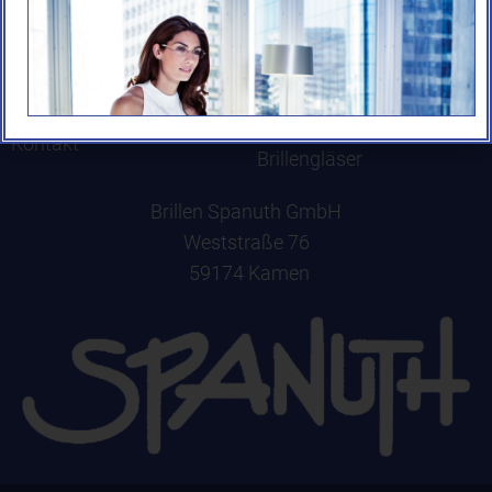
Brillen
Angebote
Kontaktlinsen
Produkte
Lupen
Kontakt
Brillengläser
Brillen Spanuth GmbH
Weststraße 76
59174 Kamen