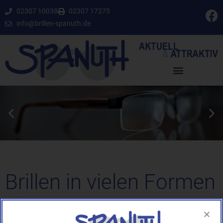
02307 10038
02307 17275
info@brillen-spanuth.de
Brillen in vielen Formen
und Farben